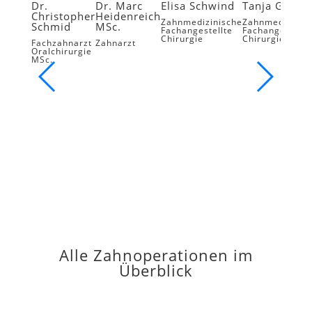
Dr.
Dr. Marc
Elisa Schwind
Tanja Gross
Christopher
Heidenreich
Zahnmedizinische
Zahnmedizinis
Schmid
MSc.
Fachangestellte
Fachangestellt
Chirurgie
Chirurgie
Fachzahnarzt
Zahnarzt
Oralchirurgie
MSc.
Alle Zahnoperationen im
Überblick