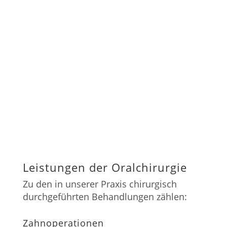
durch, für umfangreichere Eingriffe oder
Patienten mit Zahnarztangst bieten wir
zudem die Möglichkeit einer
Behandlung
unter
Vollnarkose oder in Sedierung
(Lachgas- oder Analgosedierung)
. Gerne
beraten wir Sie persönlich!
Leistungen der Oralchirurgie
Zu den in unserer Praxis chirurgisch
durchgeführten Behandlungen zählen:
Zahnoperationen