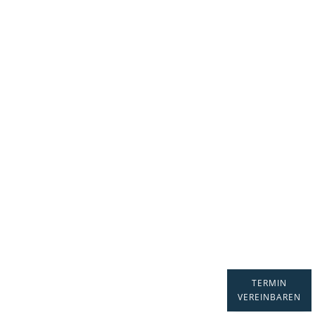
DAS SAGEN UNSERE
PATIENT:InnEN
TERMIN
VEREINBAREN
„Es hat überhaupt nicht weh getan!““